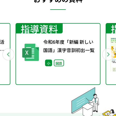
指導資料
活
令和6年度「新編 新しい
国語」漢字音訓初出一覧
小
国語