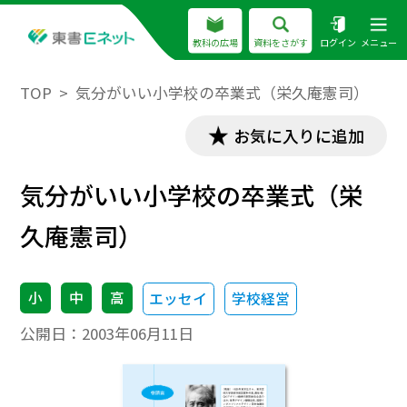
教科の広場
資料をさがす
ログイン
メニュー
TOP
気分がいい小学校の卒業式（栄久庵憲司）
お気に入りに追加
気分がいい小学校の卒業式（栄
久庵憲司）
小
中
高
エッセイ
学校経営
公開日：
2003年06月11日