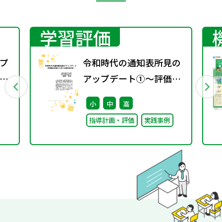
学習評価
プ
令和時代の通知表所見の
議
アップデート①～評価観
の転換から考える通知表
小
中
高
所見～
指導計画・評価
実践事例