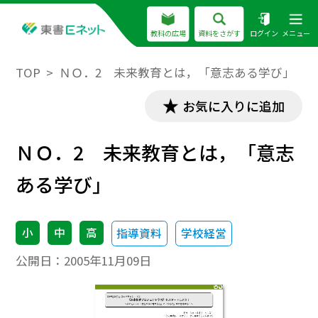
教科の広場
資料をさがす
ログイン
メニュー
TOP
ＮＯ．2 未来教育とは，「意志ある学び」
お気に入りに追加
ＮＯ．2 未来教育とは，「意志
ある学び」
小
中
高
指導資料
学校経営
公開日：
2005年11月09日