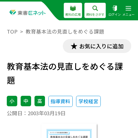
教科の広場
資料をさがす
ログイン
メニュー
TOP
教育基本法の見直しをめぐる課題
お気に入りに追加
教育基本法の見直しをめぐる課
題
小
中
高
指導資料
学校経営
公開日：
2003年03月19日