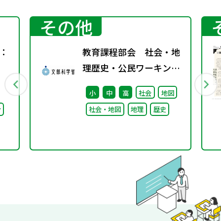
その他
：
教育課程部会 社会・地
理歴史・公民ワーキング
（第10回） 配付資料
小
中
高
社会
地図
合
社会・地図
地理
歴史