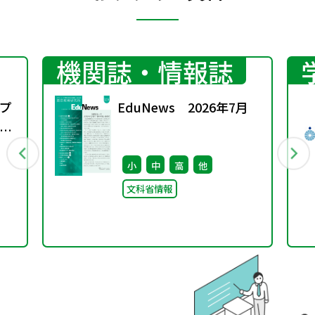
機関誌・情報誌
プ
EduNews 2026年7月
議
小
中
高
他
文科省情報