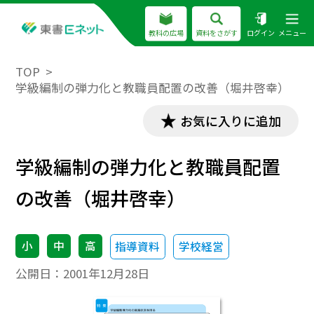
教科の広場
資料をさがす
ログイン
メニュー
TOP
学級編制の弾力化と教職員配置の改善（堀井啓幸）
お気に入りに追加
学級編制の弾力化と教職員配置
の改善（堀井啓幸）
小
中
高
指導資料
学校経営
公開日：
2001年12月28日