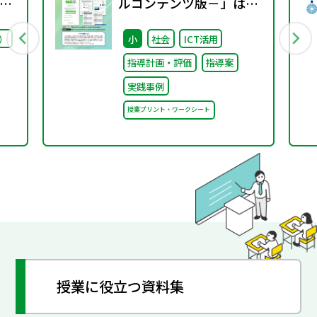
プ
ルコンテンツ版－」は授
議
業でそのまま使える充実
）
小
社会
ICT活用
の指導案で先生をサポー
指導計画・評価
指導案
ト！～効果的な活用法の
実践事例
ご紹介～
授業プリント・ワークシート
授業に役立つ資料集