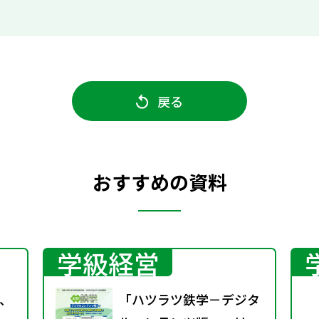
戻る
おすすめの資料
学級経営
、
「ハツラツ鉄学－デジタ