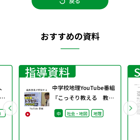
戻る
おすすめの資料
指導資料
、
中学校地理YouTube番組
プ
『こっそり教える 教科
議
書のトリセツ』好評配信
）
中
社会・地図
地理
中！