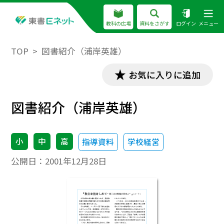
教科の広場
資料をさがす
ログイン
メニュー
TOP
図書紹介（浦岸英雄）
お気に入りに追加
図書紹介（浦岸英雄）
小
中
高
指導資料
学校経営
公開日：
2001年12月28日