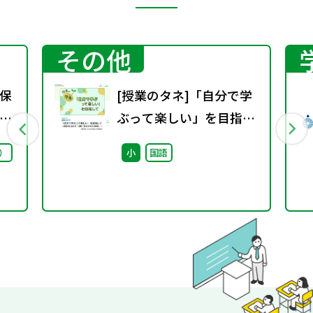
その他
保
[授業のタネ]「自分で学
ー
ぶって楽しい」を目指し
1
て~国語科における「児
）
小
国語
童に委ねる学びの実践」
~