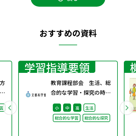
おすすめの資料
学習指導要領
方
教育課程部会 生活、総
却
合的な学習・探究の時間
ワーキンググループ（第
習
小
中
高
生活
5回） 配付資料
総合的な学習
総合的な探究