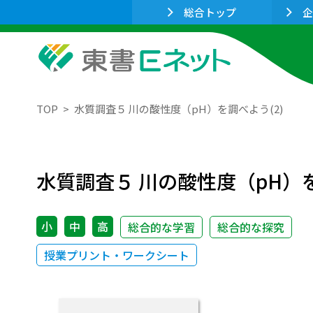
総合トップ
企
TOP
水質調査５ 川の酸性度（pH）を調べよう(2)
水質調査５ 川の酸性度（pH）を
小
中
高
総合的な学習
総合的な探究
授業プリント・ワークシート