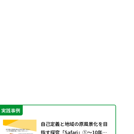
実践事例
学
自己定義と地域の原風景化を目
指す探究「Safari」①～10年の