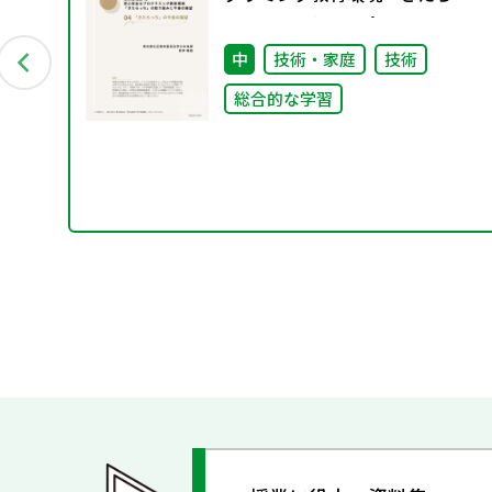
ち」の取り組みと今後の展
望 04 「きたらっち」の今
中
技術・家庭
技術
後の展望
究
総合的な学習