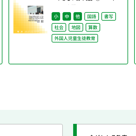
しい日本語」とは～
小
中
他
国語
書写
社会
地図
算数
外国人児童生徒教育