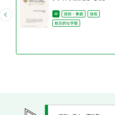
ち」の取り組みと今後の展
望 04 「きたらっち」の今
中
技術・家庭
技術
後の展望
総合的な学習