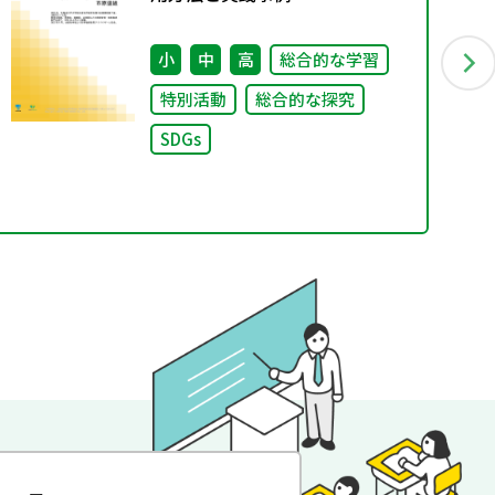
小
中
高
総合的な学習
特別活動
総合的な探究
SDGs