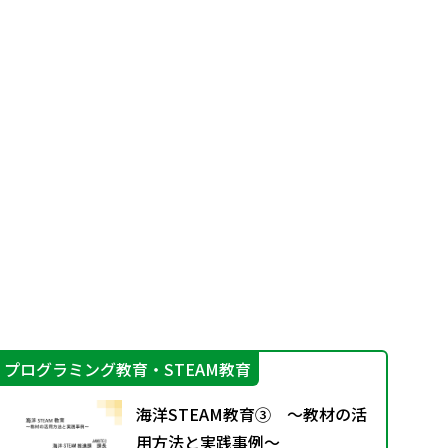
プログラミング教育・STEAM教育
学
海洋STEAM教育③ ～教材の活
用方法と実践事例～