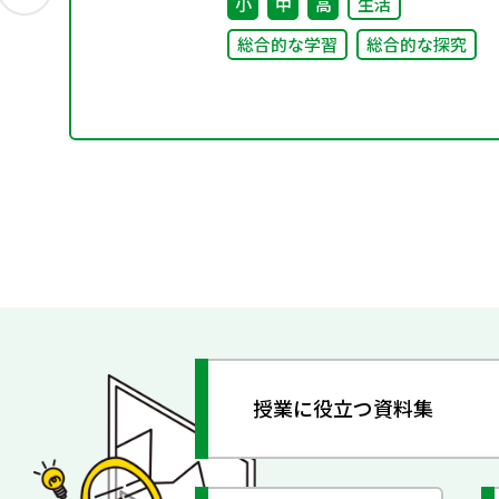
小
中
高
生活
総合的な学習
総合的な探究
授業に役立つ資料集