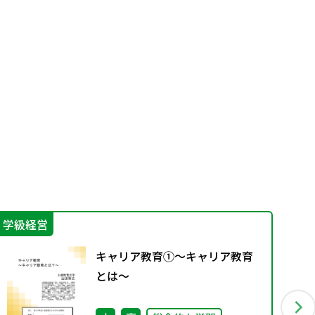
学級経営
プロ
キャリア教育①～キャリア教育
とは～