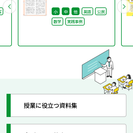
語」
を迎えて ①
写
小
中
他
英語
公民
数学
実践事例
授業に役立つ資料集