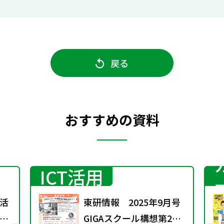
戻る
おすすめの資料
ICT活用
活
東研情報 2025年9月号
」
GIGAスクール構想第2期