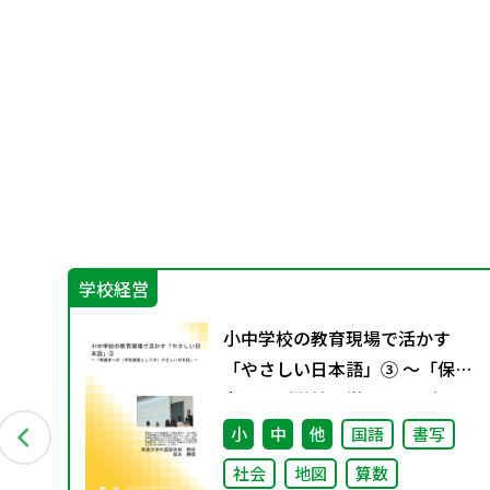
学校経営
トン
小中学校の教育現場で活かす
防
「やさしい日本語」③ ～「保護
者への（学校運営としての）や
さしい日本語」～
小
中
他
国語
書写
社会
地図
算数