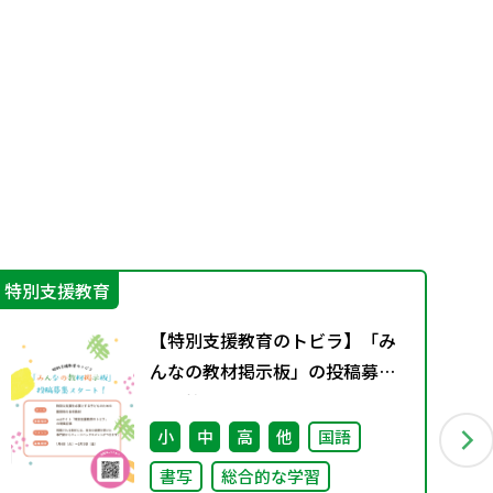
特別支援教育
学
【特別支援教育のトビラ】「み
んなの教材掲示板」の投稿募集
を開始しました！
小
中
高
他
国語
書写
総合的な学習