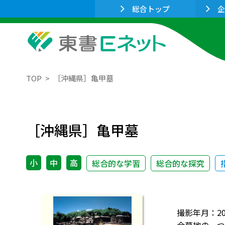
総合トップ
企
TOP
［沖縄県］亀甲墓
［沖縄県］亀甲墓
小
中
高
総合的な学習
総合的な探究
撮影年月：2