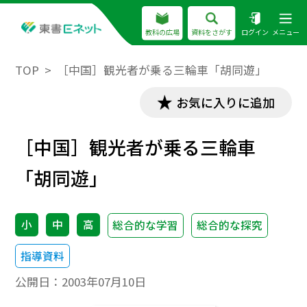
教科の広場
資料をさがす
ログイン
メニュー
TOP
［中国］観光者が乗る三輪車「胡同遊」
お気に入りに追加
［中国］観光者が乗る三輪車
「胡同遊」
小
中
高
総合的な学習
総合的な探究
指導資料
公開日：
2003年07月10日