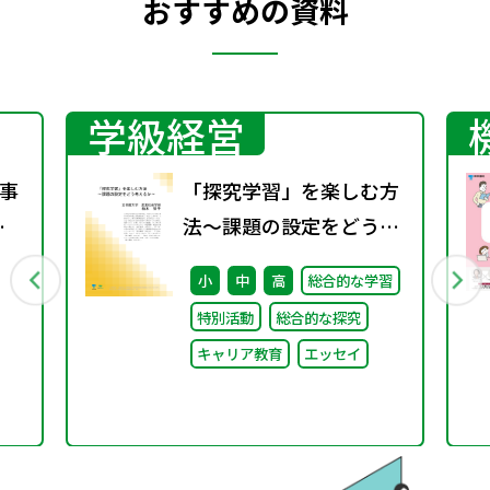
おすすめの資料
学級経営
事
「探究学習」を楽しむ方
に
法～課題の設定をどう考
時
えるか～
小
中
高
総合的な学習
特別活動
総合的な探究
キャリア教育
エッセイ