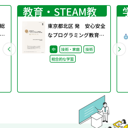
教育・STEAM教
育
総
東京都北区 発 安心安全
間
なプログラミング教育環
第
境「きたらっち」の取り
中
技術・家庭
技術
組みと今後の展望
総合的な学習
01「きたらっち」とは