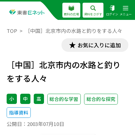
教科の広場
資料をさがす
ログイン
メニュー
TOP
［中国］北京市内の水路と釣りをする人々
お気に入りに追加
［中国］北京市内の水路と釣り
をする人々
小
中
高
総合的な学習
総合的な探究
指導資料
公開日：
2003年07月10日