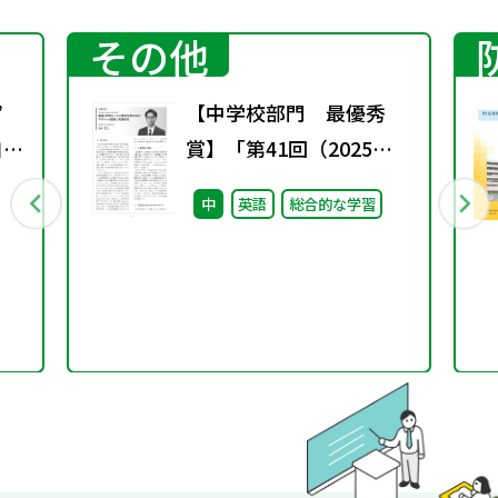
その他
”
【中学校部門 最優秀
自然
賞】「第41回（2025年
〜
度）東書教育賞」の入賞
中
英語
総合的な学習
論文のご紹介