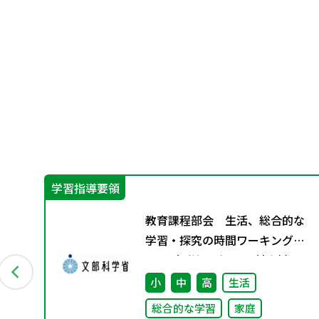
学習指導要領
成
教育課程部会 生活、総合的な
学習・探究の時間ワーキンググ
ループ（第4回） 配付資料
小
中
高
生活
総合的な学習
家庭