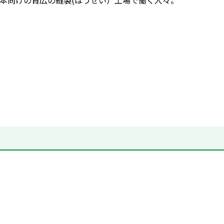
本向けの背広の縫製(ほうせい）工場で働く人々。