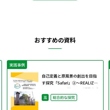
おすすめの資料
実践事例
自己定義と原風景の創出を目指
す探究「Safari」②～REALIZE
とREFLECTを軸とした授業実践
～
高
総合的な探究