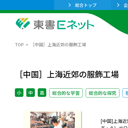
総合トップ
企
TOP
［中国］上海近郊の服飾工場
［中国］上海近郊の服飾工場
小
中
高
総合的な学習
総合的な探究
[中国]上海