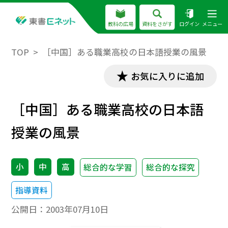
教科の広場
資料をさがす
ログイン
メニュー
TOP
［中国］ある職業高校の日本語授業の風景
お気に入りに追加
［中国］ある職業高校の日本語
授業の風景
小
中
高
総合的な学習
総合的な探究
指導資料
公開日：
2003年07月10日