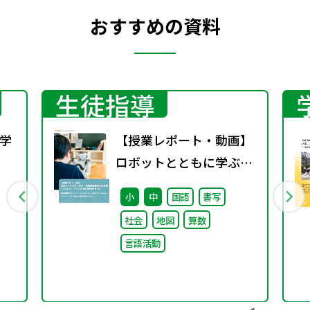
おすすめの資料
生徒指導
学
【授業レポート・動画】
ロボットとともに学ぶ！
行
通級指導教室での実践～
小
中
国語
書写
コミュニケーション力と
社会
地図
算数
自己肯定感を育てる～
言語活動