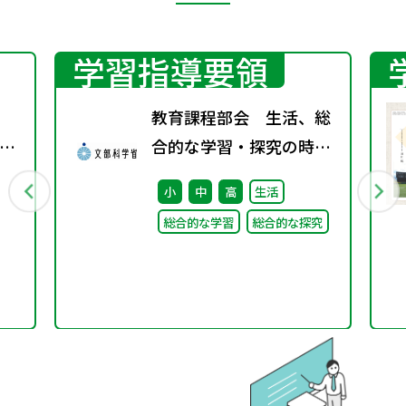
学習指導要領
教育課程部会 生活、総
示
合的な学習・探究の時間
し
ワーキンググループ（第
小
中
高
生活
1回） 配付資料
総合的な学習
総合的な探究