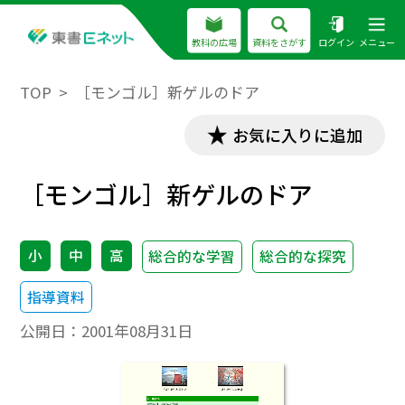
教科の広場
資料をさがす
ログイン
メニュー
TOP
［モンゴル］新ゲルのドア
お気に入りに追加
［モンゴル］新ゲルのドア
小
中
高
総合的な学習
総合的な探究
指導資料
公開日：
2001年08月31日