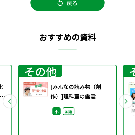
戻る
おすすめの資料
その他
化
[みんなの読み物（創
作）]理科室の幽霊
主
小
国語
び