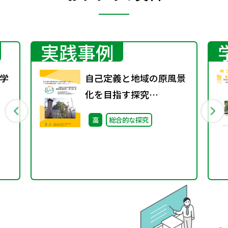
実践事例
学
自己定義と地域の原風景
化を目指す探究
行
「Safari」①～10年の実
高
総合的な探究
践を通して見えてきたこ
と～