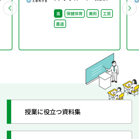
回）配付資料
高
保健体育
美術
工芸
書道
授業に役立つ資料集