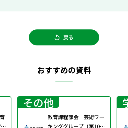
戻る
おすすめの資料
その他
育
教育課程部会 芸術ワー
度学
キンググループ（第10