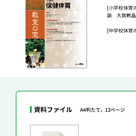
[小学校体育
諭 大賀教晶
[中学校体育
資料ファイル
A4判たて，12ページ