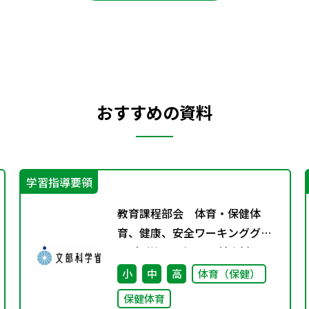
おすすめの資料
学習指導要領
教育課程部会 体育・保健体
育、健康、安全ワーキンググル
ープ（第11回） 配付資料
小
中
高
体育（保健）
保健体育