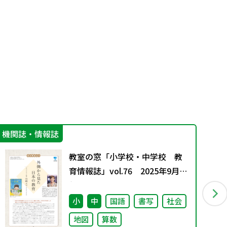
機関誌・情報誌
カ
教室の窓「小学校・中学校 教
育情報誌」vol.76 2025年9月発
行
小
中
国語
書写
社会
地図
算数