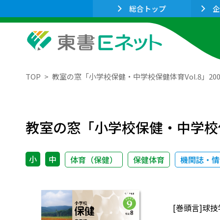
総合トップ
企
TOP
教室の窓「小学校保健・中学校保健体育Vol.8」200
教室の窓「小学校保健・中学校保健
小
中
体育（保健）
保健体育
機関誌・情
[巻頭言]球