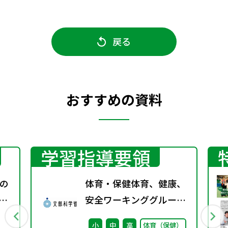
戻る
おすすめの資料
学習指導要領
の
体育・保健体育、健康、
T
安全ワーキンググループ
」
取りまとめ（案）※会議
小
中
高
体育（保健）