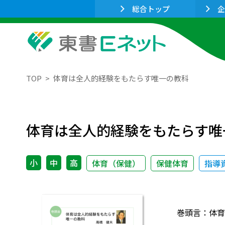
総合トップ
企
TOP
体育は全人的経験をもたらす唯一の教科
体育は全人的経験をもたらす唯
小
中
高
体育（保健）
保健体育
指導
巻頭言：体育