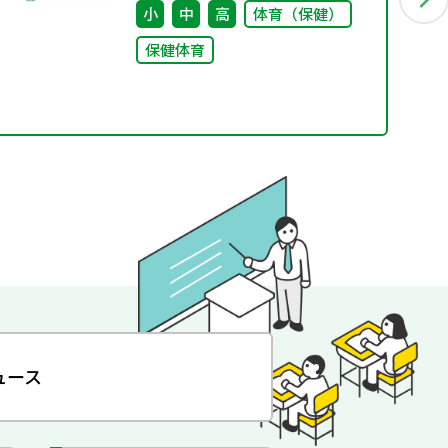
小
中
高
体育（保健）
保健体育
ュース