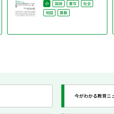
小
国語
書写
社会
地図
算数
今がわかる教育ニ