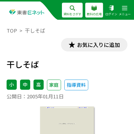
資料をさがす
教科の広場
ログイン
メニュー
TOP
干しそば
お気に入りに追加
干しそば
小
中
高
家庭
指導資料
公開日：
2005年01月11日