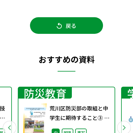
戻る
おすすめの資料
防災教育
技
荒川区防災部の取組と中
学生に期待すること③ ～
取り組みと今後への期待
報
中
国語
書写