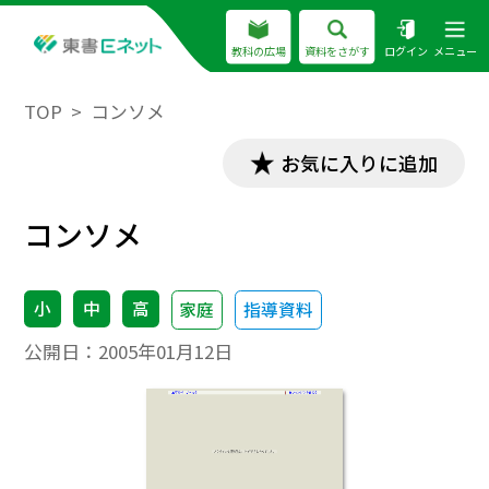
教科の広場
資料をさがす
ログイン
メニュー
TOP
コンソメ
お気に入りに追加
コンソメ
小
中
高
家庭
指導資料
公開日：
2005年01月12日