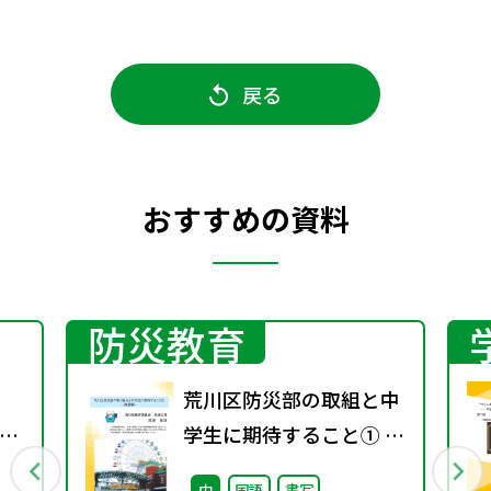
戻る
おすすめの資料
防災教育
荒川区防災部の取組と中
究
学生に期待すること① ～
概要編～
中
国語
書写