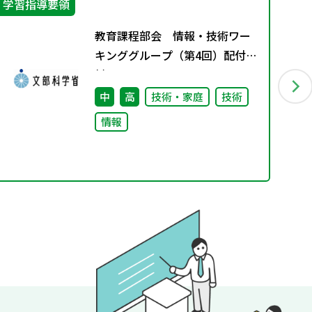
学習指導要領
防
教育課程部会 情報・技術ワー
キンググループ（第4回）配付資
料
中
高
技術・家庭
技術
情報