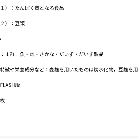
１）：たんぱく質となる食品
２）：豆類
o
：１群 魚・肉・さかな・だいず・だいず製品
特徴や栄養成分など：麦麹を用いたものは炭水化物，豆麹を用
LASH版
枚