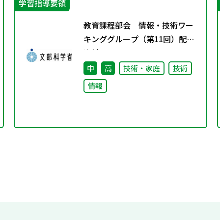
学習指導要領
教育課程部会 情報・技術ワー
キンググループ（第11回）配付
資料
中
高
技術・家庭
技術
情報