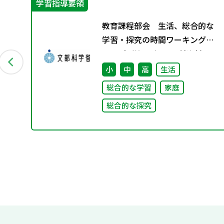
学習指導要領
」（第
教育課程部会 生活、総合的な
学習・探究の時間ワーキンググ
ループ（第4回） 配付資料
小
中
高
生活
総合的な学習
家庭
総合的な探究