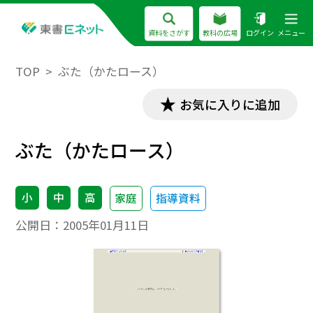
資料をさがす
教科の広場
ログイン
メニュー
TOP
ぶた（かたロース）
お気に入りに追加
ぶた（かたロース）
小
中
高
家庭
指導資料
公開日：
2005年01月11日