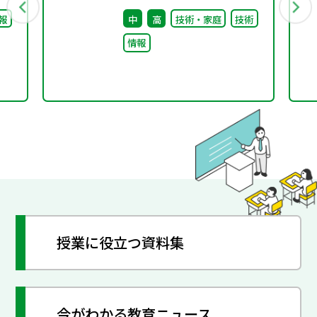
（第11回）配付資料
報
中
高
技術・家庭
技術
情報
授業に役立つ資料集
今がわかる教育ニュース