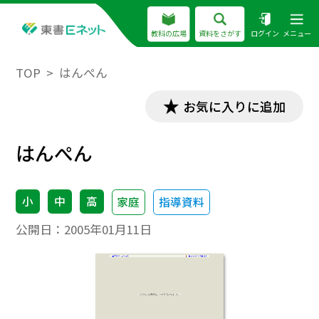
教科の広場
資料をさがす
ログイン
メニュー
TOP
はんぺん
お気に入りに追加
はんぺん
小
中
高
家庭
指導資料
公開日：
2005年01月11日