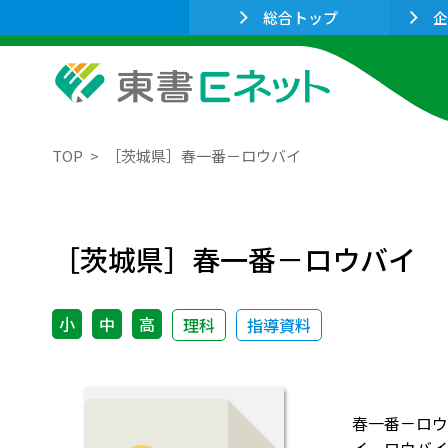
総合トップ
企
TOP
［茨城県］春一番－ロウバイ
［茨城県］春一番－ロウバイ
小
中
高
理科
指導資料
春一番－ロウ