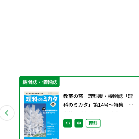
機関誌・情報誌
グ
教室の窓 理科版・機関誌「理
資料
科のミカタ」第14号～特集 小
ー
学校理科専科のここがポイン
ト！～
小
中
理科