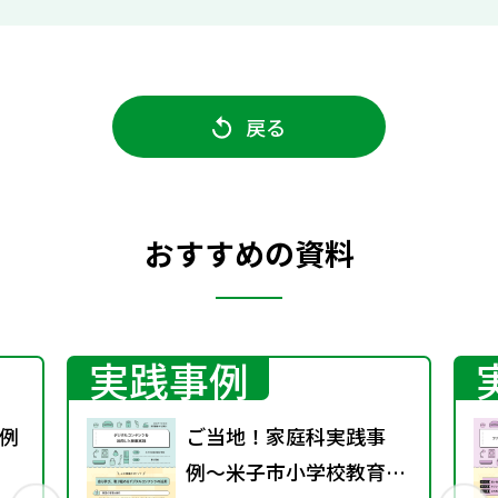
戻る
おすすめの資料
実践事例
例
ご当地！家庭科実践事
例〜米子市小学校教育研