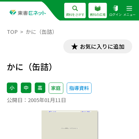
資料をさがす
教科の広場
ログイン
メニュー
TOP
かに（缶詰）
お気に入りに追加
かに（缶詰）
小
中
高
家庭
指導資料
公開日：
2005年01月11日