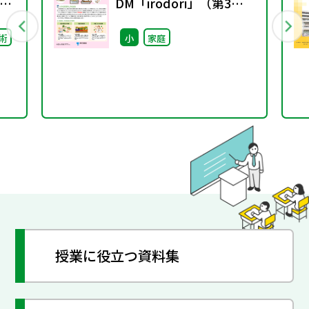
DM「irodori」（第3
号）
術
小
家庭
授業に役立つ資料集