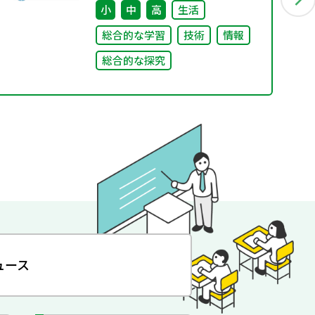
ワーキンググループ（第2回）合
小
中
高
生活
同会議 配付資料
総合的な学習
技術
情報
総合的な探究
ュース