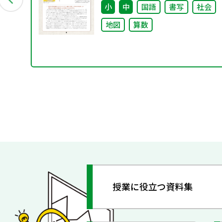
小
中
国語
書写
社会
地図
算数
授業に役立つ資料集