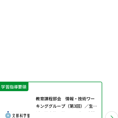
学習指導要領
機
教育課程部会 情報・技術ワー
キンググループ（第3回）／生
活、総合的な学習・探究の時間