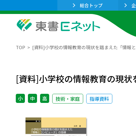
総合トップ
企
TOP
[資料]小学校の情報教育の現状を踏まえた「情報
[資料]小学校の情報教育の現
小
中
高
技術・家庭
指導資料