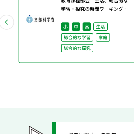
プロ
教育課程部会 生活、総合的な
っ
学習・探究の時間ワーキンググ
ループ（第4回） 配付資料
授業
小
中
高
生活
総合的な学習
家庭
総合的な探究