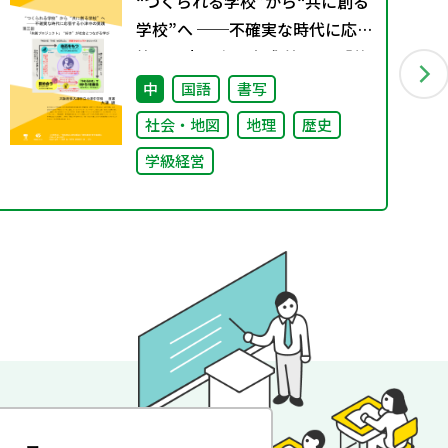
“つくられる学校”から“共に創る
学校”へ ──不確実な時代に応
答する小津中の実践 第三回 「共
創プロジェクト」“好き”が社会
中
国語
書写
とつながる学び
社会・地図
地理
歴史
学級経営