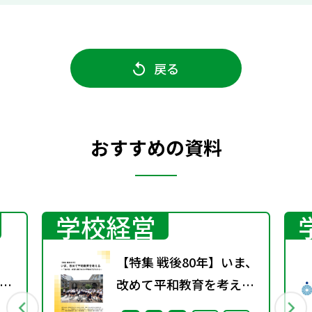
戻る
おすすめの資料
学校経営
【特集 戦後80年】いま、
英
改めて平和教育を考え
る〜「あの日」を語り継