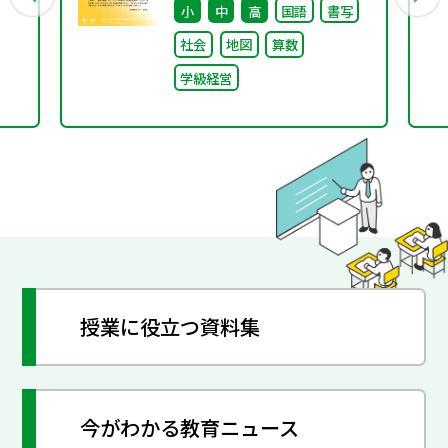
小
中
高
国語
書写
ぐ本川小学校の子どもた
社会
地図
算数
ち〜
学級経営
授業に役立つ資料集
今がわかる教育ニュース