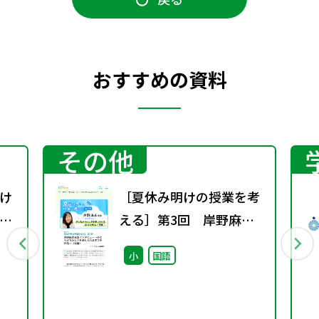
おすすめの資料
その他
け
［夏休み明けの授業を考
ザ
える］第3回 岸野麻衣
先生インタビュー～子ど
小
国語
もがうれしさを感じられ
る学びを作る～（後編）