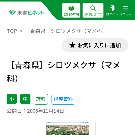
教科の広場
資料をさがす
ログイン
メニュー
TOP
［青森県］シロツメクサ（マメ科）
お気に入りに追加
［青森県］シロツメクサ（マメ
科）
小
中
理科
指導資料
公開日：
2006年11月14日