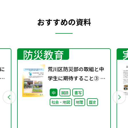
おすすめの資料
防災教育
に
荒川区防災部の取組と中
工
学生に期待すること③ ～
取り組みと今後への期待
中
国語
書写
～
社会・地図
地理
歴史