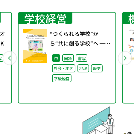
学校経営
オ
“つくられる学校”か
K
ら“共に創る学校”へ ──
不確実な時代に応答する
写
中
国語
書写
小津中の実践 第三回
社会・地図
地理
歴史
「共創プロジェク
学級経営
ト」“好き”が社会とつな
がる学び