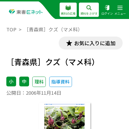
教科の広場
資料をさがす
ログイン
メニュー
TOP
［青森県］クズ（マメ科）
お気に入りに追加
［青森県］クズ（マメ科）
小
中
理科
指導資料
公開日：
2006年11月14日