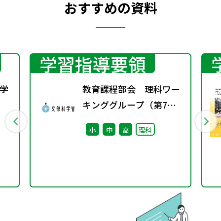
おすすめの資料
学習指導要領
学
教育課程部会 理科ワー
キンググループ（第7
行
回） 配付資料 ※算
小
中
高
理科
数・数学ワーキンググル
ープ（第8回）と合同開
催