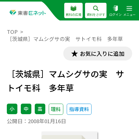
教科の広場
資料をさがす
ログイン
メニュー
TOP
［茨城県］マムシグサの実 サトイモ科 多年草
お気に入りに追加
［茨城県］マムシグサの実 サ
トイモ科 多年草
小
中
高
理科
指導資料
公開日：
2008年01月16日