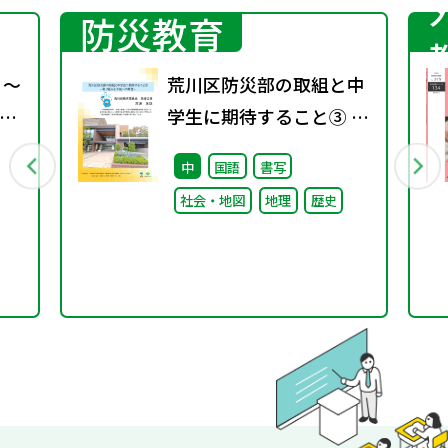
防災教育
 ～
荒川区防災部の取組と中
の
学生に期待すること③ ～
取り組みと今後への期待
中
国語
書写
～
社会・地図
地理
歴史