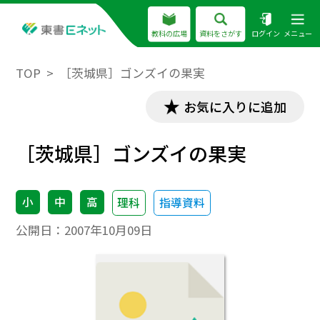
教科の広場
資料をさがす
ログイン
メニュー
TOP
［茨城県］ゴンズイの果実
お気に入りに追加
［茨城県］ゴンズイの果実
小
中
高
理科
指導資料
公開日：
2007年10月09日