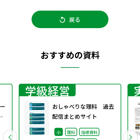
戻る
おすすめの資料
学級経営
ー
おしゃべりな理科 過去
配信まとめサイト
小
理科
指導資料