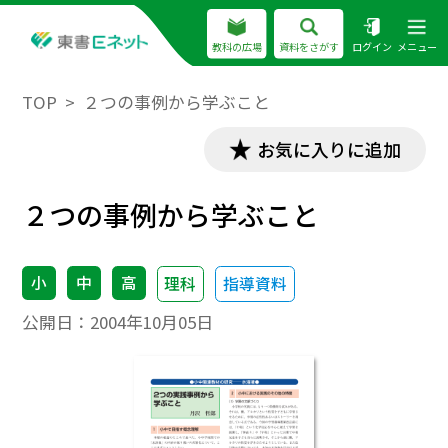
教科の広場
資料をさがす
ログイン
メニュー
TOP
２つの事例から学ぶこと
お気に入りに追加
２つの事例から学ぶこと
小
中
高
理科
指導資料
公開日：
2004年10月05日