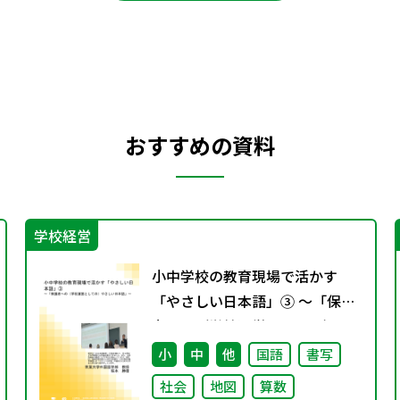
おすすめの資料
学校経営
小中学校の教育現場で活かす
「やさしい日本語」③ ～「保護
者への（学校運営としての）や
さしい日本語」～
小
中
他
国語
書写
社会
地図
算数