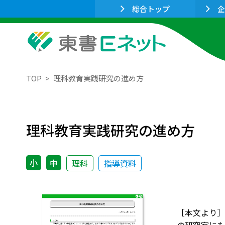
総合トップ
企
TOP
理科教育実践研究の進め方
理科教育実践研究の進め方
小
中
理科
指導資料
［本文より］