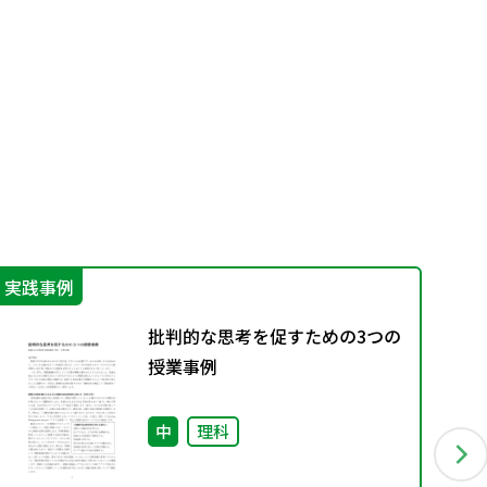
実践事例
機
批判的な思考を促すための3つの
授業事例
中
理科