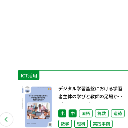
ICT活用
創る
デジタル学習基盤における学習
応
者主体の学びと教師の足場かけ
「共
（特別課題131）
会
小
中
国語
算数
道徳
数学
理科
実践事例