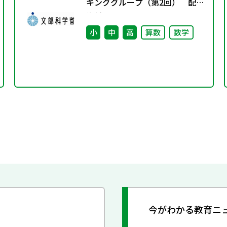
キンググループ（第2回） 配付
資料
小
中
高
算数
数学
今がわかる教育ニ