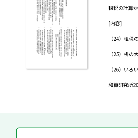
租税の計算か
[内容]
（24）租税
（25）枡の
（26）いろ
和算研究所20