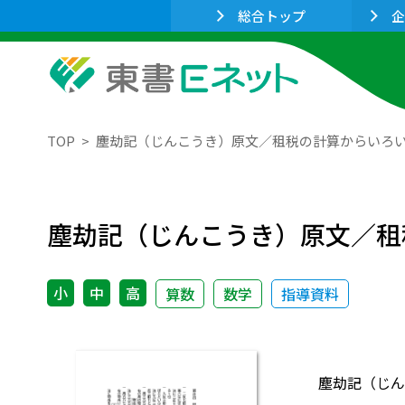
総合トップ
企
TOP
塵劫記（じんこうき）原文／租税の計算からいろ
塵劫記（じんこうき）原文／租
小
中
高
算数
数学
指導資料
塵劫記（じん