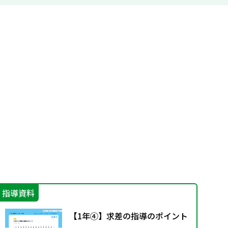
指導資料
学
【1年④】求差の指導のポイント