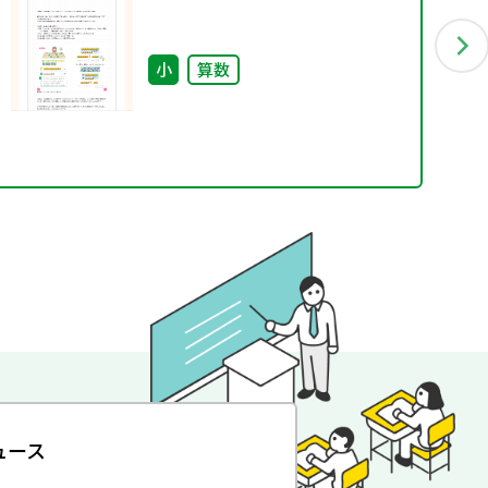
小
算数
ュース