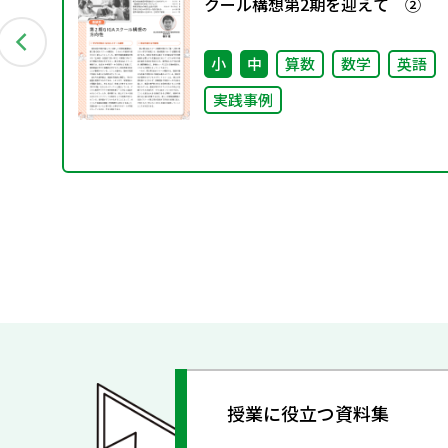
クール構想第2期を迎えて ②
小
中
算数
数学
英語
実践事例
授業に役立つ資料集