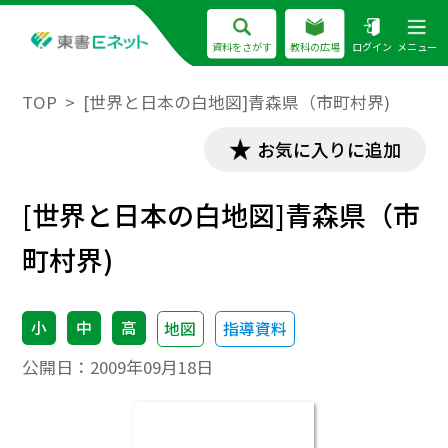
資料をさがす
教科の広場
ログイン
メニュー
TOP
[世界と日本の白地図]青森県（市町村界)
お気に入りに追加
[世界と日本の白地図]青森県（市
町村界)
小
中
高
地図
指導資料
公開日：
2009年09月18日