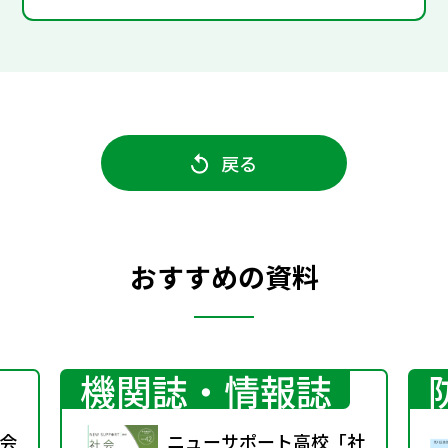
戻る
おすすめの資料
機関誌・情報誌
会
ニューサポート高校「社