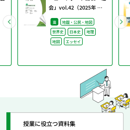
会」vol.42（2025年 春
号）
高
地歴・公民・地図
世界史
日本史
地理
地図
エッセイ
授業に役立つ資料集