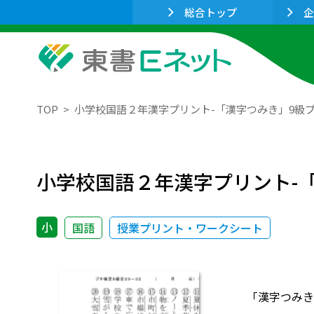
総合トップ
企
TOP
小学校国語２年漢字プリント-「漢字つみき」9級
小学校国語２年漢字プリント-
小
国語
授業プリント・ワークシート
「漢字つみき