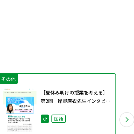
その他
そ
［夏休み明けの授業を考える］
第2回 岸野麻衣先生インタビュ
ー～子どもがうれしさを感じら
れる学びを作る～（前編）
小
国語