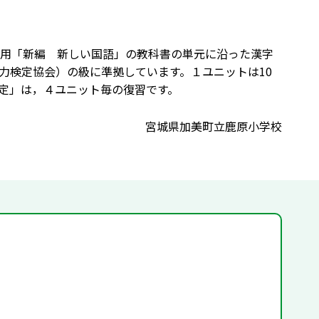
度用「新編 新しい国語」の教科書の単元に沿った漢字
力検定協会）の級に準拠しています。１ユニットは10
定」は，４ユニット毎の復習です。
宮城県加美町立鹿原小学校