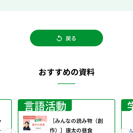
戻る
おすすめの資料
言語活動
ッ
［みんなの読み物（創
ら
作）］康太の昼食