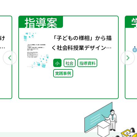
指導案
け
「子どもの様相」から描
ザ
く社会科授業デザイン－
対話が「深い学び」の扉
小
社会
指導資料
を開く－
実践事例