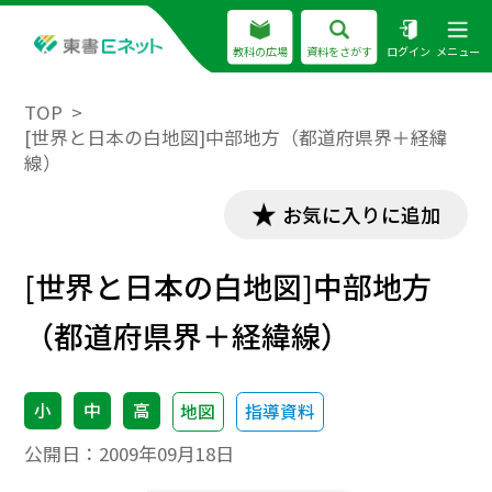
教科の広場
資料をさがす
ログイン
メニュー
TOP
[世界と日本の白地図]中部地方（都道府県界＋経緯
線）
お気に入りに追加
[世界と日本の白地図]中部地方
（都道府県界＋経緯線）
小
中
高
地図
指導資料
公開日：
2009年09月18日