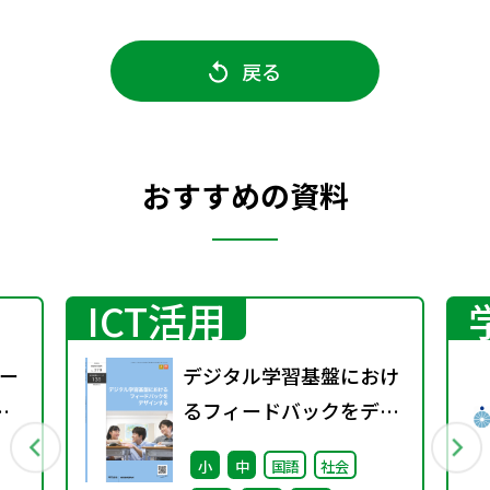
戻る
おすすめの資料
ICT活用
ー
デジタル学習基盤におけ
るフィードバックをデザ
インする（特別課題
小
中
国語
社会
138）