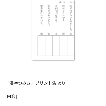
「漢字つみき」プリント集 より
[内容]